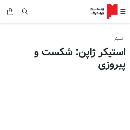
استیکر
استیکر ژاپن: شکست و
پیروزی