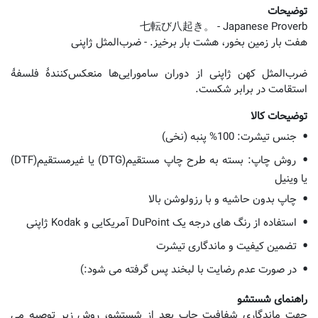
توضیحات
ضرب‌المثل کهن ژاپنی از دوران سامورایی‌ها منعکس‌کنندۀ فلسفۀ
استقامت در برابر شکست.
توضیحات کالا
جنس تیشرت: 100% پنبه (نخی)
روش چاپ: بسته به طرح چاپ مستقیم(DTG) یا غیرمستقیم(DTF)
یا وینیل
چاپ بدون حاشیه و با رزولوشن بالا
استفاده از رنگ های درجه یک DuPoint آمریکایی و Kodak ژاپنی
تضمین کیفیت و ماندگاری تیشرت
در صورت عدم رضایت با لبخند پس گرفته می شود:)
راهنمای شستشو
جهت ماندگاری شفافیت چاپ بعد از شستشو، روش زیر توصیه می