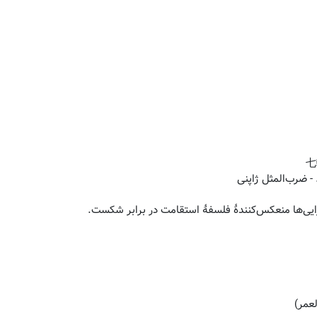
رایی‌ها منعکس‌کنندۀ فلسفۀ استقامت در برابر شکست.
عمر)