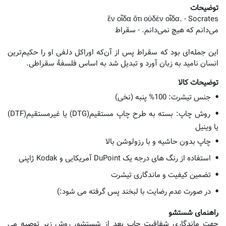
توضیحات
این جمله‌ای بود که سقراط پس از آن‌که اوراکل دلفی او را حکیم‌ترین
انسان نامید به زبان آورد و تبدیل شد به اساس فلسفۀ سقراطی.
توضیحات کالا
جنس تیشرت: 100% پنبه (نخی)
روش چاپ: بسته به طرح چاپ مستقیم(DTG) یا غیرمستقیم(DTF)
یا وینیل
چاپ بدون حاشیه و با رزولوشن بالا
استفاده از رنگ های درجه یک DuPoint آمریکایی و Kodak ژاپنی
تضمین کیفیت و ماندگاری تیشرت
در صورت عدم رضایت با لبخند پس گرفته می شود:)
راهنمای شستشو
جهت ماندگاری شفافیت چاپ بعد از شستشو، روش زیر توصیه می